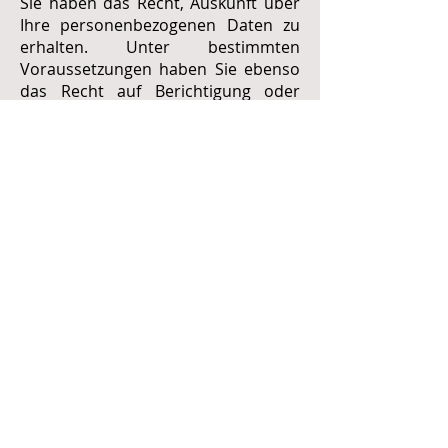
Sie haben das Recht, Auskunft über
Ihre personenbezogenen Daten zu
erhalten. Unter bestimmten
Voraussetzungen haben Sie ebenso
das Recht auf Berichtigung oder
Löschung Ihrer Daten. Des Weiteren
besteht das Recht auf Einschränkung
der Verarbeitung, Widerspruch und
Datenübertragbarkeit sofern die
gesetzlichen Bestimmungen
gegeben sind. Sie haben des
Weiteren das Recht, Ihre zur
Verfügung gestellten Daten in einem
strukturierten, gängigen Dateiformat
anzufordern. Um Ihre Rechte geltend
zu machen, wenden Sie sich bitte an
f.ahm@cobis.at
oder postalisch an
unsere
Kontaktadresse.
Widerrufsrecht
Sie haben das Recht, der